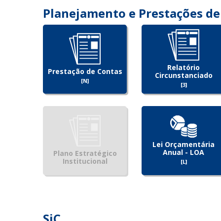
Planejamento e Prestações de
Relatório
Prestação de Contas
Circunstanciado
[N]
[3]
Lei Orçamentária
Anual - LOA
Plano Estratégico
Institucional
[L]
SiC