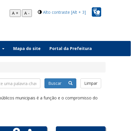
Alto contraste [Alt + 3]
A +
A -
a
Mapa do site
Portal da Prefeitura
Buscar
Limpar
 públicos municipais é a função e o compromisso do