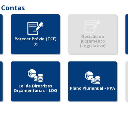
 Contas
Decisão do
Parecer Prévio (TCE)
Julgamento
[P]
(Legislativo)
Lei de Diretrizes
Plano Plurianual - PPA
Orçamentárias - LDO