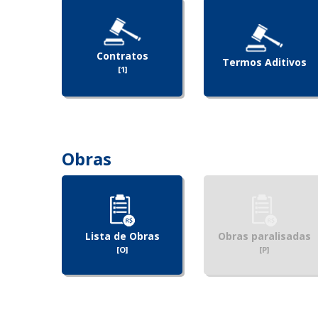
Contratos
Termos Aditivos
[1]
Obras
Lista de Obras
Obras paralisadas
[O]
[P]