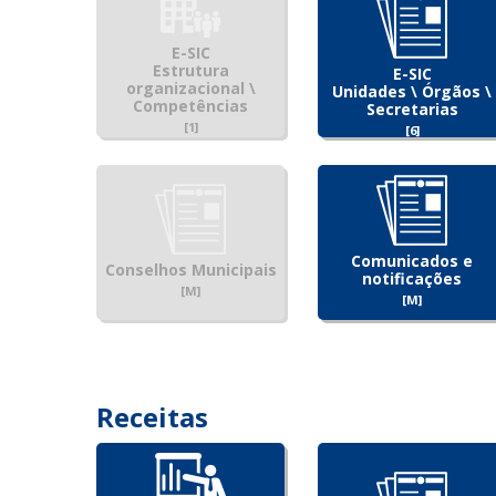
E-SIC
Estrutura
E-SIC
organizacional \
Unidades \ Órgãos \
Competências
Secretarias
[1]
[6]
Comunicados e
Conselhos Municipais
notificações
[M]
[M]
Receitas