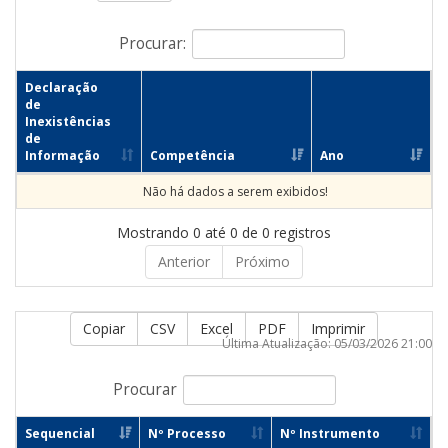
Procurar:
Declaração
de
Inexistências
de
Informação
Competência
Ano
Não há dados a serem exibidos!
Mostrando 0 até 0 de 0 registros
Anterior
Próximo
Copiar
CSV
Excel
PDF
Imprimir
Última Atualização: 05/03/2026 21:00
Procurar
Sequencial
Nº Processo
Nº Instrumento