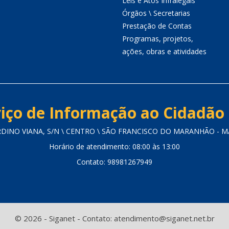
Leis e Atos Infralegais
Órgãos \ Secretarias
Prestação de Contas
Programas, projetos,
ações, obras e atividades
iço de Informação ao Cidadão 
RDINO VIANA, S/N \ CENTRO \ SÃO FRANCISCO DO MARANHÃO - MA 
Horário de atendimento: 08:00 às 13:00
Contato: 98981267949
© 2026 - Siganet - Contato: atendimento@siganet.net.br