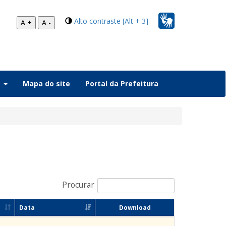
Alto contraste [Alt + 3]
A +
A -
a
Mapa do site
Portal da Prefeitura
Procurar
Data
Download