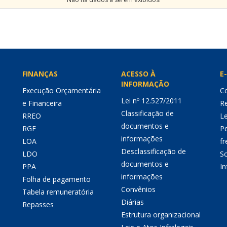
FINANÇAS
ACESSO À
E-
INFORMAÇÃO
Execução Orçamentária
Co
Lei nº 12.527/2011
e Financeira
Re
Classificação de
RREO
Le
documentos e
RGF
P
informações
LOA
fr
Desclassificação de
LDO
So
documentos e
PPA
I
informações
Folha de pagamento
Convênios
Tabela remuneratória
Diárias
Repasses
Estrutura organizacional