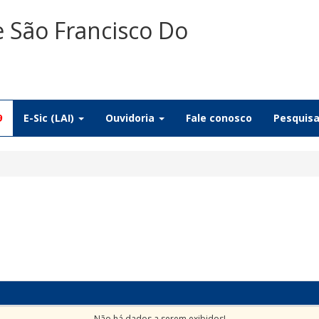
e São Francisco Do
9
E-Sic (LAI)
Ouvidoria
Fale conosco
Pesquis
Não há dados a serem exibidos!