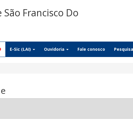
e São Francisco Do
9
E-Sic (LAI)
Ouvidoria
Fale conosco
Pesquis
de