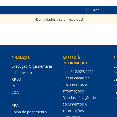
Ano
Não há dados a serem exibidos!
FINANÇAS
ACESSO À
E-
INFORMAÇÃO
Execução Orçamentária
Co
Lei nº 12.527/2011
e Financeira
Re
Classificação de
RREO
Le
documentos e
RGF
P
informações
LOA
fr
Desclassificação de
LDO
So
documentos e
PPA
I
informações
Folha de pagamento