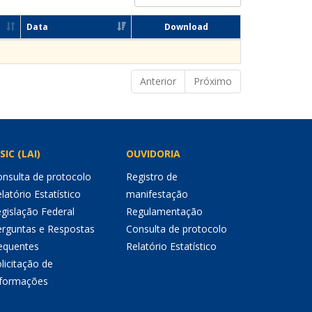
Data
Download
Anterior
Próximo
SIC (LAI)
OUVIDORIA
nsulta de protocolo
Registro de
latório Estatístico
manifestação
gislação Federal
Regulamentação
erguntas e Respostas
Consulta de protocolo
equentes
Relatório Estatístico
licitação de
nformações