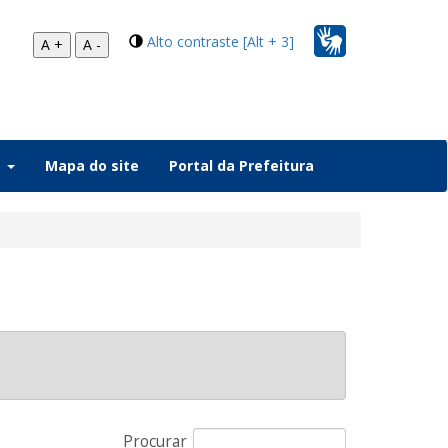
Alto contraste [Alt + 3]
A +
A -
a
Mapa do site
Portal da Prefeitura
Procurar