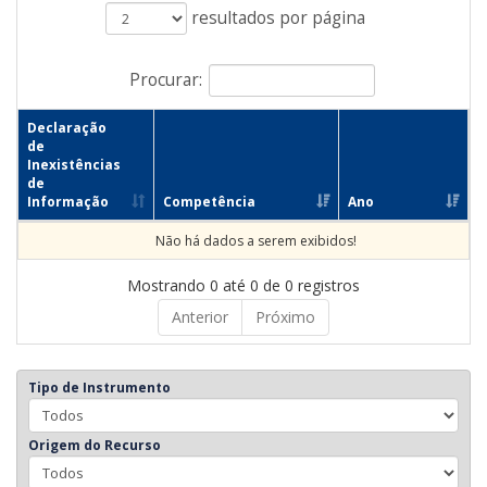
resultados por página
Procurar:
Declaração
de
Inexistências
de
Informação
Competência
Ano
Não há dados a serem exibidos!
Mostrando 0 até 0 de 0 registros
Anterior
Próximo
Tipo de Instrumento
Origem do Recurso