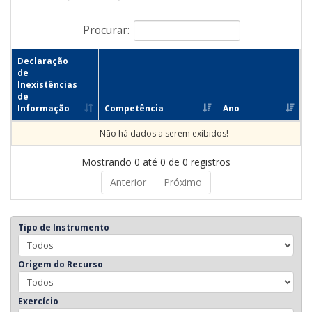
Procurar:
Declaração
de
Inexistências
de
Informação
Competência
Ano
Não há dados a serem exibidos!
Mostrando 0 até 0 de 0 registros
Anterior
Próximo
Tipo de Instrumento
Origem do Recurso
Exercício