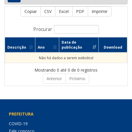
Copiar
CSV
Excel
PDF
Imprimir
Procurar
Data de
Descrição
Ano
publicação
Download
Não há dados a serem exibidos!
Mostrando 0 até 0 de 0 registros
Anterior
Próximo
PREFEITURA
COVID-19
Fale conosco