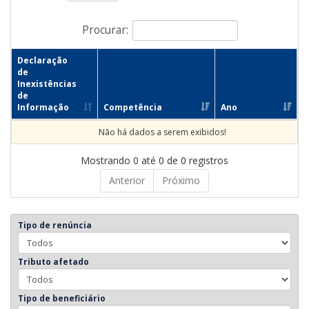
Procurar:
Declaração
de
Inexistências
de
Informação
Competência
Ano
Não há dados a serem exibidos!
Mostrando 0 até 0 de 0 registros
Anterior
Próximo
Tipo de renúncia
Tributo afetado
Tipo de beneficiário