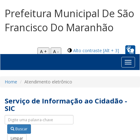
Prefeitura Municipal De São
Francisco Do Maranhão
Alto contraste [Alt + 3]
A +
A -
Toggl
navig
Home
Atendimento eletrônico
Serviço de Informação ao Cidadão -
SIC
Pesquisar nas abas
Buscar
Limpar