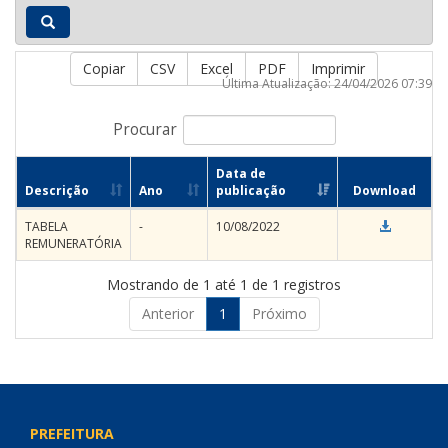
Copiar
CSV
Excel
PDF
Imprimir
Última Atualização: 24/04/2026 07:39
Procurar
Data de
Descrição
Ano
publicação
Download
TABELA
-
10/08/2022
REMUNERATÓRIA
Mostrando de 1 até 1 de 1 registros
Anterior
1
Próximo
PREFEITURA