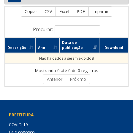
Copiar
CSV
Excel
PDF
Imprimir
Procurar:
Data de
Descrição
Ano
publicação
Download
Não há dados a serem exibidos!
Mostrando 0 até 0 de 0 registros
Anterior
Próximo
PREFEITURA
COVID-19
Fale conosco