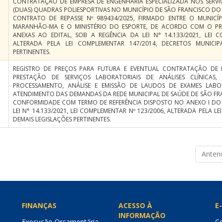
CONTRATAÇÃO DE EMPRESA DE ENGENHARIA ESPECIALIZADA NOS SERV
(DUAS) QUADRAS POLIESPORTIVAS NO MUNICÍPIO DE SÃO FRANCISCO 
CONTRATO DE REPASSE Nº 989434/2025, FIRMADO ENTRE O MUNICÍ
MARANHÃO-MA E O MINISTÉRIO DO ESPORTE, DE ACORDO COM O PRO
ANEXAS AO EDITAL, SOB A REGÊNCIA DA LEI N° 14.133/2021, LEI C
ALTERADA PELA LEI COMPLEMENTAR 147/2014, DECRETOS MUNICIPA
PERTINENTES.
REGISTRO DE PREÇOS PARA FUTURA E EVENTUAL CONTRATAÇÃO DE E
PRESTAÇÃO DE SERVIÇOS LABORATORIAIS DE ANÁLISES CLÍNICAS
PROCESSAMENTO, ANÁLISE E EMISSÃO DE LAUDOS DE EXAMES LABO
ATENDIMENTO DAS DEMANDAS DA REDE MUNICIPAL DE SAÚDE DE SÃO F
CONFORMIDADE COM TERMO DE REFERÊNCIA DISPOSTO NO ANEXO I DO E
LEI N° 14.133/2021, LEI COMPLEMENTAR Nº 123/2006, ALTERADA PELA L
DEMAIS LEGISLAÇÕES PERTINENTES.
Anteri
FINANÇAS
ACESSO À
E-
INFORMAÇÃO
Execução Orçamentária
Co