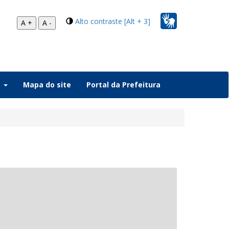
Alto contraste [Alt + 3]
A +
A -
a
Mapa do site
Portal da Prefeitura