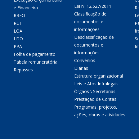
Lei nº 12.527/2011
e Financeira
Re
Classificação de
RREO
Le
documentos e
RGF
P
informações
LOA
fr
Desclassificação de
LDO
So
documentos e
PPA
I
informações
Folha de pagamento
Convênios
Tabela remuneratória
Diárias
Repasses
Estrutura organizacional
Leis e Atos Infralegais
Órgãos \ Secretarias
Prestação de Contas
Programas, projetos,
ações, obras e atividades