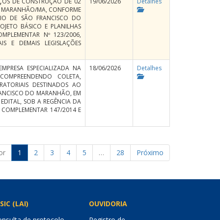
IÇOS DE CONSTRUÇÃO DE 02
19/06/2026
Detalhes
DO MARANHÃO/MA, CONFORME
PIO DE SÃO FRANCISCO DO
JETO BÁSICO E PLANILHAS
OMPLEMENTAR Nº 123/2006,
IS E DEMAIS LEGISLAÇÕES
MPRESA ESPECIALIZADA NA
18/06/2026
Detalhes
, COMPREENDENDO COLETA,
RATORIAIS DESTINADOS AO
RANCISCO DO MARANHÃO, EM
DITAL, SOB A REGÊNCIA DA
EI COMPLEMENTAR 147/2014 E
or
1
2
3
4
5
…
28
Próximo
SIC (LAI)
OUVIDORIA
nsulta de protocolo
Registro de