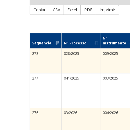
Copiar
CSV
Excel
PDF
Imprimir
Nº
Sequencial
Nº Processo
Instrumento
278
028/2025
009/2025
277
041/2025
003/2025
276
03/2026
004/2026