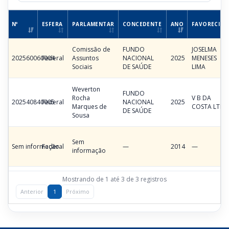
Nº
ESFERA
PARLAMENTAR
CONCEDENTE
ANO
FAVORECIDO
Comissão de
FUNDO
JOSELMA
202560060004
Federal
Assuntos
NACIONAL
2025
MENESES
Sociais
DE SAÚDE
LIMA
Weverton
FUNDO
Rocha
V B DA
202540840005
Federal
NACIONAL
2025
Marques de
COSTA LTDA
DE SAÚDE
Sousa
Sem
Sem informação
Federal
—
2014
—
informação
Mostrando de 1 até 3 de 3 registros
Anterior
1
Próximo