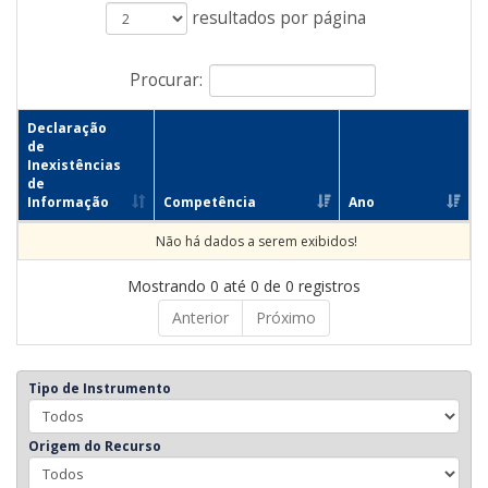
resultados por página
Procurar:
Declaração
de
Inexistências
de
Informação
Competência
Ano
Não há dados a serem exibidos!
Mostrando 0 até 0 de 0 registros
Anterior
Próximo
Tipo de Instrumento
Origem do Recurso