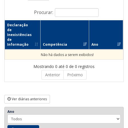
Procurar:
Declaração
de
Inexistências
de
Informação
Competência
Ano
Não há dados a serem exibidos!
Mostrando 0 até 0 de 0 registros
Anterior
Próximo
Ver diárias anteriores
Ano