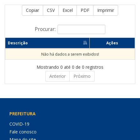
Copiar
CSV
Excel
PDF
Imprimir
Procurar:
Descrição
Ações
Não há dados a serem exibidos!
Mostrando 0 até 0 de 0 registros
Anterior
Próximo
PREFEITURA
COVID-19
Fale conosco
Mapa do site