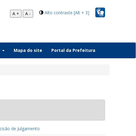
Alto contraste [Alt + 3]
A +
A -
a
Mapa do site
Portal da Prefeitura
isão de Julgamento