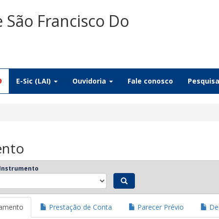
e São Francisco Do
9
E-Sic (LAI)
Ouvidoria
Fale conosco
Pesquis
ento
 Instrumento
jamento
Prestação de Conta
Parecer Prévio
Dec