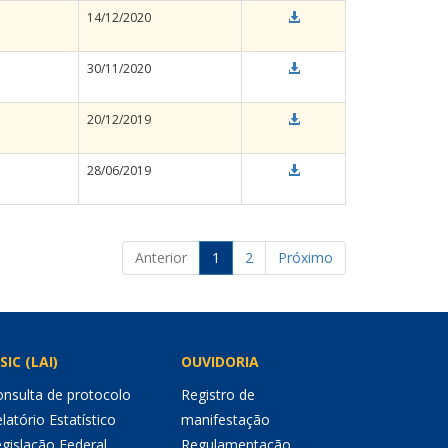
14/12/2020
30/11/2020
20/12/2019
28/06/2019
Anterior
1
2
Próximo
SIC (LAI)
OUVIDORIA
nsulta de protocolo
Registro de
latório Estatístico
manifestação
gislação Federal
Regulamentação