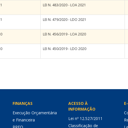
21
LEI N. 483/2020 - LOA 2021
21
LEI N. 479/2020 - LDO 2021
20
LEI N. 456/2019 - LOA 2020
20
LEI N. 450/2019 - LDO 2020
FINANÇAS
ACESSO À
E-
INFORMAÇÃO
Execução Orçamentária
Co
Lei nº 12.527/2011
e Financeira
Re
Classificação de
RREO
Le