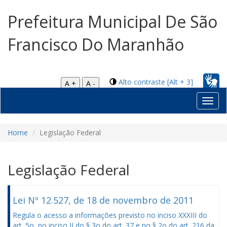
Prefeitura Municipal De São
Francisco Do Maranhão
Alto contraste [Alt + 3]
A +
A -
Toggl
navig
Home
Legislação Federal
Legislação Federal
Lei Nº 12.527, de 18 de novembro de 2011
Regula o acesso a informações previsto no inciso XXXIII do
art. 5o, no inciso II do § 3o do art. 37 e no § 2o do art. 216 da