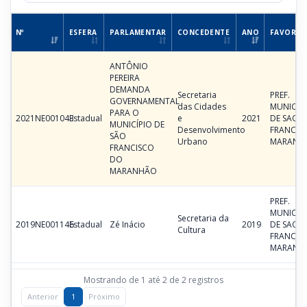
Nº
ESFERA
PARLAMENTAR
CONCEDENTE
ANO
FAVOREC
ANTÔNIO
PEREIRA
DEMANDA
Secretaria
PREF.
GOVERNAMENTAL
das Cidades
MUNICIP
PARA O
2021NE001043
Estadual
e
2021
DE SAO
MUNICÍPIO DE
Desenvolvimento
FRANCIS
SÃO
Urbano
MARANH
FRANCISCO
DO
MARANHÃO
PREF.
MUNICIP
Secretaria da
2019NE001146
Estadual
Zé Inácio
2019
DE SAO
Cultura
FRANCIS
MARANH
Mostrando de 1 até 2 de 2 registros
Anterior
1
Próximo