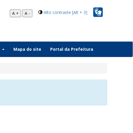
Alto contraste [Alt + 3]
A +
A -
a
Mapa do site
Portal da Prefeitura