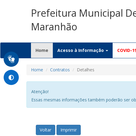
Prefeitura Municipal D
Maranhão
(current)
Home
Acesso à Informação
COVID-1
Home
Contratos
Detalhes
Atenção!
Essas mesmas informações também poderão ser obi
Voltar
Imprimir