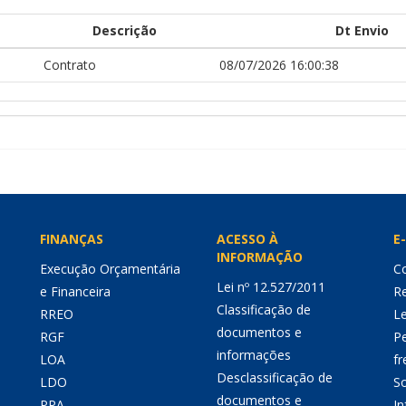
Descrição
Dt Envio
Contrato
08/07/2026 16:00:38
FINANÇAS
ACESSO À
E-
INFORMAÇÃO
Execução Orçamentária
Co
Lei nº 12.527/2011
e Financeira
Re
Classificação de
RREO
Le
documentos e
RGF
P
informações
LOA
fr
Desclassificação de
LDO
So
documentos e
PPA
I