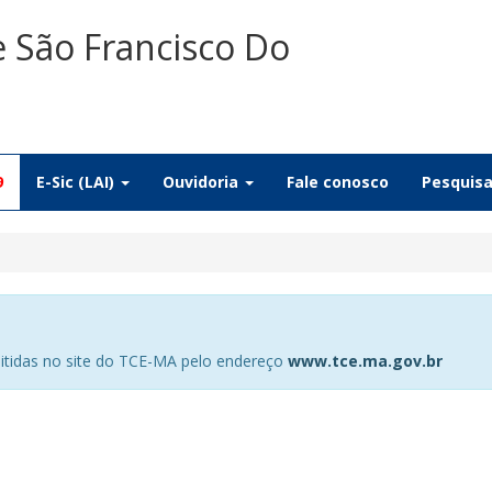
e São Francisco Do
9
E-Sic (LAI)
Ouvidoria
Fale conosco
Pesquis
tidas no site do TCE-MA pelo endereço
www.tce.ma.gov.br